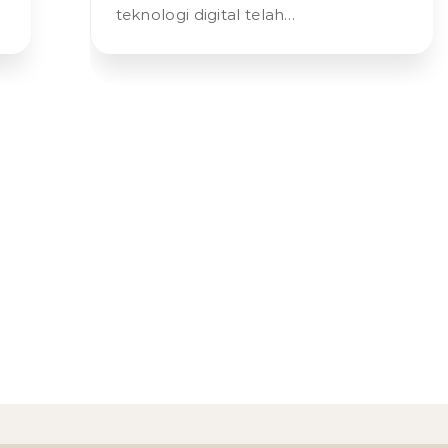
teknologi digital telah…