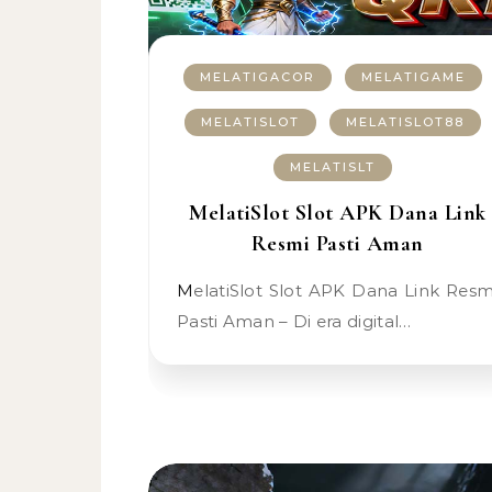
MELATIGACOR
MELATIGAME
MELATISLOT
MELATISLOT88
MELATISLT
MelatiSlot Slot APK Dana Link
Resmi Pasti Aman
MelatiSlot Slot APK Dana Link Resmi
Pasti Aman – Di era digital…