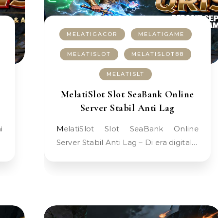
MELATIGACOR
MELATIGAME
MELATISLOT
MELATISLOT88
MELATISLT
MelatiSlot Slot SeaBank Online
Server Stabil Anti Lag
MelatiSlot Slot SeaBank Online
Server Stabil Anti Lag – Di era digital…