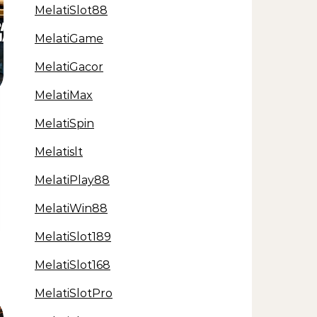
MelatiSlot88
MelatiGame
MelatiGacor
MelatiMax
MelatiSpin
Melatislt
MelatiPlay88
MelatiWin88
MelatiSlot189
MelatiSlot168
MelatiSlotPro