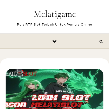
Skip to content
Melatigame
Pola RTP Slot Terbaik Untuk Pemula Online