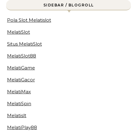
SIDEBAR / BLOGROLL
Pola Slot Melatislot
MelatiSlot
Situs MelatiSlot
MelatiSlot88
MelatiGame
MelatiGacor
MelatiMax
MelatiSpin
Melatislt
MelatiPlay88