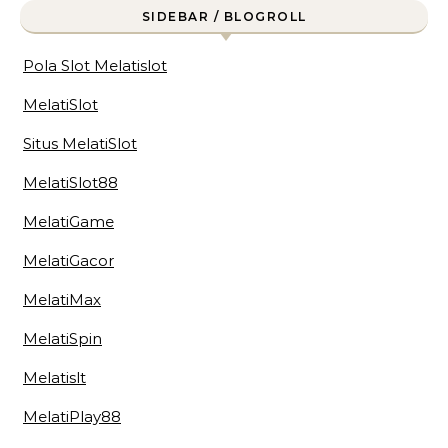
SIDEBAR / BLOGROLL
Pola Slot Melatislot
MelatiSlot
Situs MelatiSlot
MelatiSlot88
MelatiGame
MelatiGacor
MelatiMax
MelatiSpin
Melatislt
MelatiPlay88