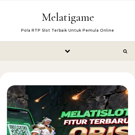
Skip to content
Melatigame
Pola RTP Slot Terbaik Untuk Pemula Online