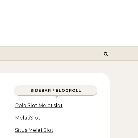
SIDEBAR / BLOGROLL
Pola Slot Melatislot
MelatiSlot
Situs MelatiSlot