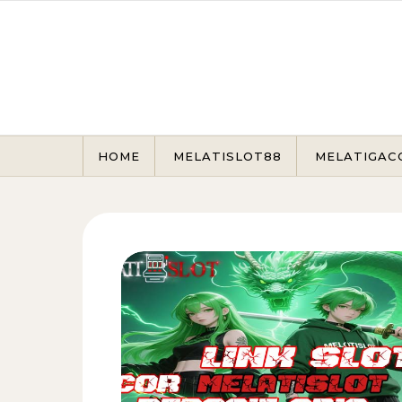
Skip to content
HOME
MELATISLOT88
MELATIGAC