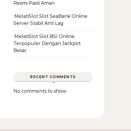
Resmi Pasti Aman
MelatiSlot Slot SeaBank Online
Server Stabil Anti Lag
MelatiSlot Slot BSI Online
Terpopuler Dengan Jackpot
Besar
RECENT COMMENTS
No comments to show.