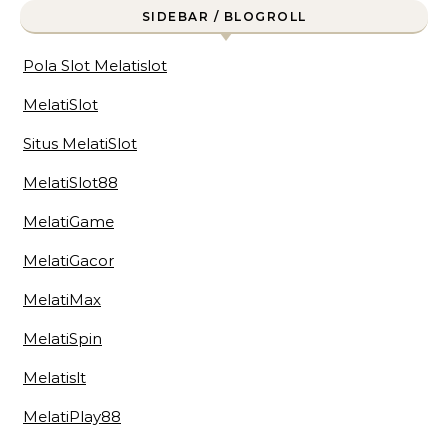
SIDEBAR / BLOGROLL
Pola Slot Melatislot
MelatiSlot
Situs MelatiSlot
MelatiSlot88
MelatiGame
MelatiGacor
MelatiMax
MelatiSpin
Melatislt
MelatiPlay88