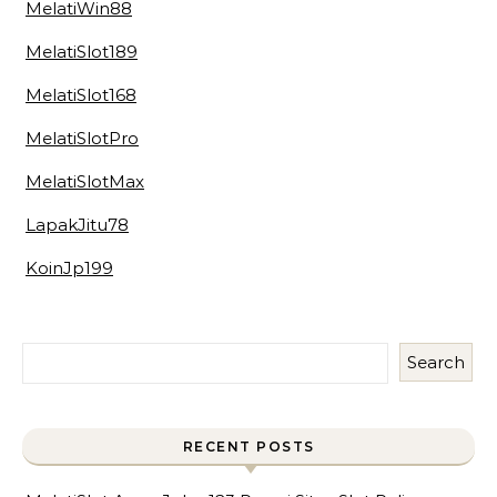
MelatiWin88
MelatiSlot189
MelatiSlot168
MelatiSlotPro
MelatiSlotMax
LapakJitu78
KoinJp199
Search
RECENT POSTS