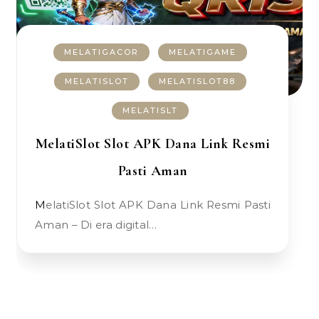
MELATIGACOR
MELATIGAME
MELATISLOT
MELATISLOT88
MELATISLT
MelatiSlot Slot APK Dana Link Resmi
Pasti Aman
MelatiSlot Slot APK Dana Link Resmi Pasti
Aman – Di era digital…