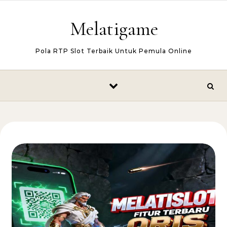
Skip to content
Melatigame
Pola RTP Slot Terbaik Untuk Pemula Online