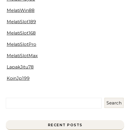
MelatiWin88
MelatiSlot189
MelatiSlot168
MelatiSlotPro
MelatiSlotMax
LapakJitu78
KoinJp199
Search
RECENT POSTS