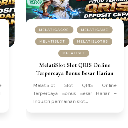
MELATIGACOR
MELATIGAME
MELATISLOT
MELATISLOT88
MELATISLT
e
MelatiSlot Slot QRIS Online
Terpercaya Bonus Besar Harian
MelatiSlot Slot QRIS Online
l
Terpercaya Bonus Besar Harian –
Industri permainan slot…