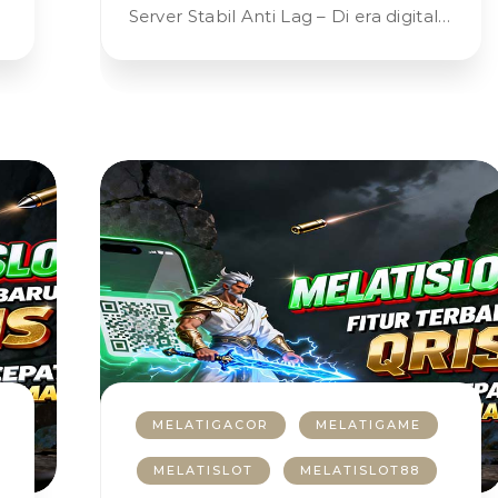
Server Stabil Anti Lag – Di era digital…
MELATIGACOR
MELATIGAME
MELATISLOT
MELATISLOT88