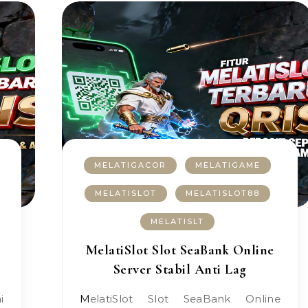
MELATIGACOR
MELATIGAME
MELATISLOT
MELATISLOT88
MELATISLT
MelatiSlot Slot SeaBank Online
Server Stabil Anti Lag
MelatiSlot Slot SeaBank Online