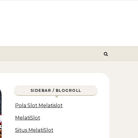
SIDEBAR / BLOGROLL
Pola Slot Melatislot
MelatiSlot
Situs MelatiSlot